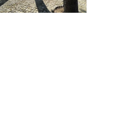
Sulle due creste
PO17