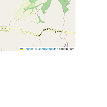
Leaflet
|
©
OpenStreetMap
contributors