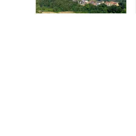
Ciclovia dei Crinali della
PO01-4
Valdaso - Tappa 04 - da Rotella a
Marina di Altidona