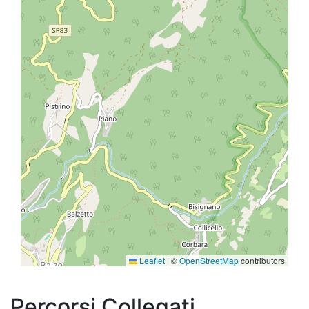
Leaflet
|
©
OpenStreetMap
contributors
Percorsi Collegati